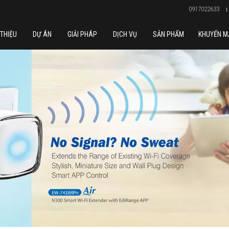
0917022633
 THIỆU
DỰ ÁN
GIẢI PHÁP
DỊCH VỤ
SẢN PHẨM
KHUYẾN M